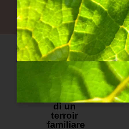
Il
marchio
di un
terroir
familiare