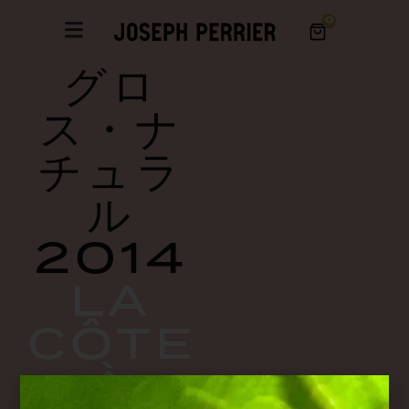
0
グロ
ス・ナ
チュラ
ル
2014
LA
CÔTE
À