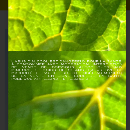
L’ABUS D’ALCOOL EST DANGEREUX POUR LA SANTÉ.
À CONSOMMER AVEC MODÉRATION. INTERDICTION
DE VENTE DE BOISSONS ALCOOLIQUES AUX
MINEURS DE MOINS DE 18 ANS. LA PREUVE DE
MAJORITÉ DE L’ACHETEUR EST EXIGÉE AU MOMENT
DE LA VENTE EN LIGNE CODE DE LA SANTÉ
PUBLIQUE.ART L.3342-1 ET L.3353-3