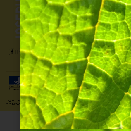
JOJO X CHEFS
MENTIONS LÉGALES
CONDITIONS GÉNÉRALES DE VENTE
© JOSEPH PERRIER 2025
INTERDICTION DE VENTE DE BOISSONS
ALCOOLIQUES AUX MINEURS DE MOINS
DE 18 ANS. LA PREUVE DE MAJORITÉ
DE L’ACHETEUR EST EXIGÉE AU
MOMENT DE LA VENTE EN LIGNE CODE
DE LA SANTÉ PUBLIQUE.ART L.3342-1
ET L.3353-3
L'ABUS D’ALCOOL EST DANGEREUX POUR LA SANTÉ, À
CONSOMMER AVEC MODÉRATION