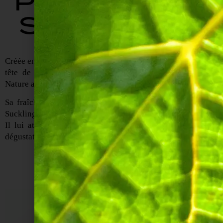
PAR JAMES
SUCKLING.
Créée en 2020 par Benjamin Fourmon -6ème génération à la
tête de la Maison Joseph Perrier- la Cuvée Royale Brut
Nature a la particularité d’être sans ajout de sucre.
Sa fraîcheur, sa simplicité et sa pureté ont conquis James
Suckling qui la classe dans ses 100 meilleurs vins français.
Il lui attribua également la note de 94 points lors de sa
dégustation.
DÉCOUVRIR LE CLASSEMENT