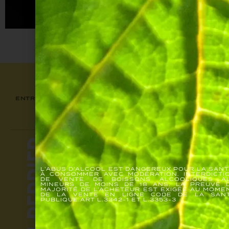
94 points attribués par James Suckling.
S'INSCRIRE
HISTOIRE
CHAMPAGNES
L’ABUS D’ALCOOL EST DANGEREUX POUR LA SANT
À CONSOMMER AVEC MODÉRATION. INTERDICTI
DE VENTE DE BOISSONS ALCOOLIQUES A
E-SHOP
MINEURS DE MOINS DE 18 ANS. LA PREUVE 
MAJORITÉ DE L’ACHETEUR EST EXIGÉE AU MOME
DE LA VENTE EN LIGNE CODE DE LA SAN
VISITES
PUBLIQUE.ART L.3342-1 ET L.3353-3
JOJO MAG