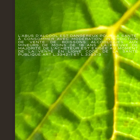
L’ABUS D’ALCOOL EST DANGEREUX POUR LA SANTÉ.
À CONSOMMER AVEC MODÉRATION. INTERDICTION
DE VENTE DE BOISSONS ALCOOLIQUES AUX
MINEURS DE MOINS DE 18 ANS. LA PREUVE DE
MAJORITÉ DE L’ACHETEUR EST EXIGÉE AU MOMENT
DE LA VENTE EN LIGNE CODE DE LA SANTÉ
PUBLIQUE.ART L.3342-1 ET L.3353-3