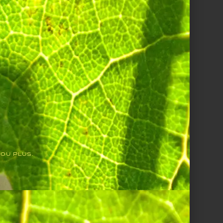
 d’eau additionnée de gros
nutes. Egouttez-les avant
te à plat sur une planche et
assez chacune des moitiés
etit marteau, donnez un
 OU PLUS.
 restant. Quand il
ouvez ensuite les déposer
le beurre avant de les