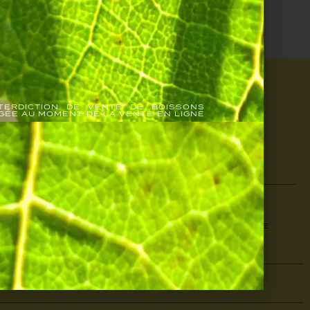
TERDICTION DE VENTE DE BOISSONS
IGÉE AU MOMENT DE LA VENTE EN LIGNE
JOJOMAG
À TABLE
SERVICES
CUVÉE DU MOIS
JUAN ARBELAEZ
OÙ NOUS
INSPIRATIONS
JÉRÔME FECK
TROUVER
LES AVIS
CONTACT
PRESSE
MON COMPTE
© JOSEPH PERRIER 2025