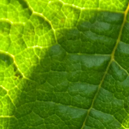
fluide
anc sec
 Cayenne
t les échalotes. Faites les ensuite 
anc. Salez et poivrez. Laissez cuire l
 la fin de la cuisson, il doit rester s
 puis laissez bouillir 5 minutes.
 votre préparation en ajoutant peti
puis le piment de Cayenne. Conser