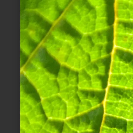
10 centilitres de crème 
20 centilitres de vin bl
1 pincée de piment de
Préparation :
Pelez et hachez finemen
casserole avec le vin bl
afin de réduire le vin. A
liquide. Ajoutez la crème
Fouettez énergiquement
beurre coupés en dés, 