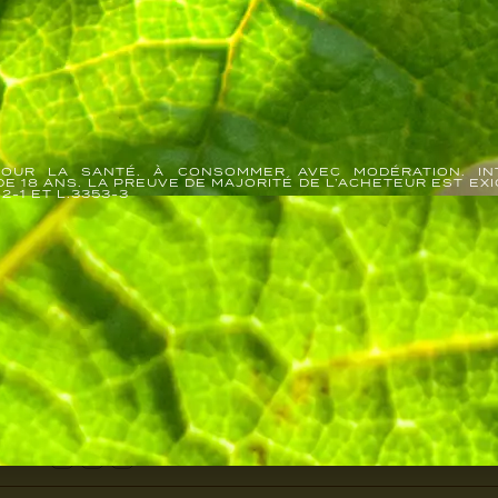
POUR LA SANTÉ. À CONSOMMER AVEC MODÉRATION. IN
E 18 ANS. LA PREUVE DE MAJORITÉ DE L’ACHETEUR EST EX
2-1 ET L.3353-3
FORMATIONS
S'INSCRIRE
CHAMPAGNES
E-SHOP
VISITES
CUVÉE ROYALE
CUVÉES
EXPÉRIENCES
PARCELLAIRES
ACCESSOIRES
ÉVÉNEMENTS
CUVÉE 200
VISITER
JOSÉPHINE
PAVILLON 1825
ALES
@CHAMPAGNEJOSEPHPERRIER