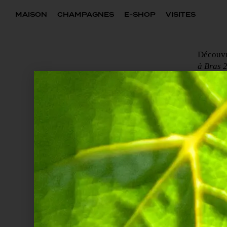
MAISON
CHAMPAGNES
E-SHOP
VISITES
Découvr
à Bras 
Ingrédients pour 4 personnes :
800 grammes de Homa
4 échalotes
250 grammes de beurr