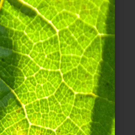
revenir dans une petite
e tout à petits bouillons
eulement 4 cuillères de
t à petit 200 grammes de
vez cette sauce au chaud