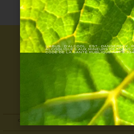
L’ABUS D’ALCOOL EST DANGEREUX 
ALCOOLIQUES AUX MINEURS DE MOINS D
CODE DE LA SANTÉ PUBLIQUE.ART L.334
LETTRE D'IN
MAISON
HISTOIRE
FAMILLE
CAVES
VIGNOBLE
FAQ
CONDITIONS GÉNÉRALES DE VENTE
MENTIONS LÉG