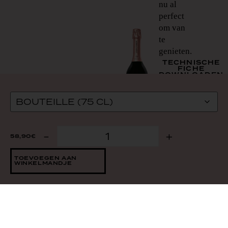
nu al
perfect
om van
te
genieten.
TECHNISCHE
FICHE
DOWNLOADEN
beloningen &
-
+
58,90
€
beoordelingen
TOEVOEGEN AAN
WINKELMANDJE