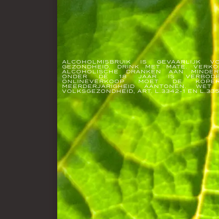
ALCOHOLMISBRUIK IS GEVAARLIJK 
GEZONDHEID. DRINK MET MATE. VERK
ALCOHOLISCHE DRANKEN AAN MINDER
ONDER DE 18 JAAR IS VERBODE
ONLINEVERKOOP MOET DE KOPE
MEERDERJARIGHEID AANTONEN. WET
VOLKSGEZONDHEID, ART. L.3342-1 EN L.33