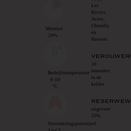
Les
Riceys,
Avize,
Chouilly
Meunier
en
20%
Bassuet.
VEROUWER
36
maanden
Bedrijfstemperatuur
in de
8-10
kelder
°C
RESERWEW
ongeveer
20%
Verouderingspotentieel
3 tot 5