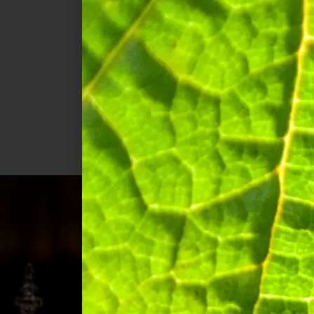
Nathalie
Laplaige,
keldermeester
van het
huis.