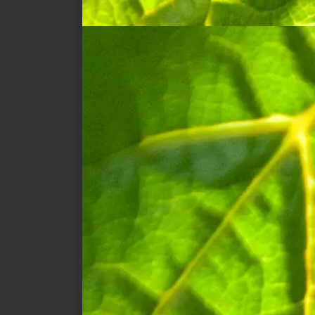
Een
lied van
aroma
Onze Cuvée
Royale Brut
Rosé is een
rosé van een
assemblage
met 10%
rode wijnen,
zorgvuldig
geselecteerd
door