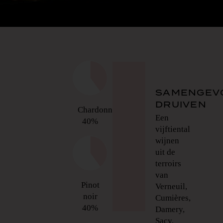
SAMENGEV
DRUIVEN
Chardonnay
Een
40%
vijftiental
wijnen
uit de
terroirs
van
Pinot
Verneuil,
noir
Cumières,
40%
Damery,
Sacy,