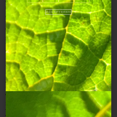
criticus
Jancis Robinson
te delen, die opnieuw de
precisie en balans van onze champagnes prijst.
ACCEPTEREN
Cuvée Royale 2018
—
17/20
"Heerlijk, perfect in balans, nu al zeer harmonieus met
een lage dosering."
Le Ciergelot 2020
—
16,5/20
"100% Meunier, intens fruitig en opmerkelijk
evenwichtig ondanks de nuldosering."
La Côte à Bras 2016
—
16/20
"Een rokerige neus, een mooie Pinot-structuur, een
levendige en vitale aperitiefchampagne."
Cuvée Royale Rosé
—
16/20
"Een rijke neus van pinot en aardbei, voor een elegante
en expressieve rosé."
Deze mooie erkenningen bevestigen het handelsmerk
van het huis:
elegantie, puurheid en de authenticiteit
van het fruit
.