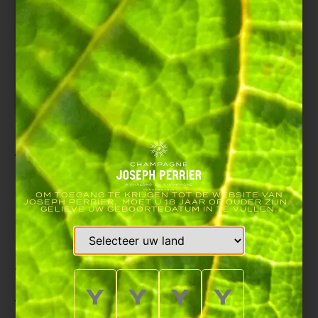
JANCIS
ROBINSON
PRIJST
OM TOEGANG TE KRIJGEN TOT DE WEBSITE VAN
JOSEPH PERRIER, MOET U 18 JAAR OF OUDER ZIJN.
GELIEVE UW GEBOORTEDATUM IN TE VULLEN.
ONZE
WIJNEN
We zijn verheugd om de laatste proeverijen van de Britse