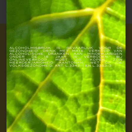
Alle beoordelingen van Jancis Robinson
REGISTREREN
ALCOHOLMISBRUIK IS GEVAARLIJK VOOR DE
GEZONDHEID. DRINK MET MATE. VERKOOP VAN
ALCOHOLISCHE DRANKEN AAN MINDERJARIGEN
ONDER DE 18 JAAR IS VERBODEN. BIJ
ONLINEVERKOOP MOET DE KOPER ZIJN
MEERDERJARIGHEID AANTONEN. WET OP DE
VOLKSGEZONDHEID, ART. L.3342-1 EN L.3353-3
GESCHIEDENIS
CHAMPAGNES
E-SHOP
BEZOEKEN
JOJO MAG
JOJO X CHEFS
WETTELIJKE VERMELDINGEN