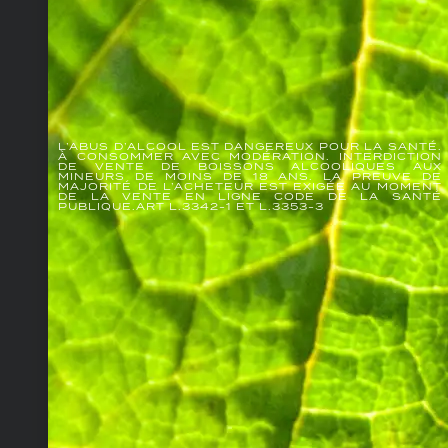
L’ABUS D’ALCOOL EST DANGEREUX POUR LA SANTÉ.
À CONSOMMER AVEC MODÉRATION. INTERDICTION
DE VENTE DE BOISSONS ALCOOLIQUES AUX
MINEURS DE MOINS DE 18 ANS. LA PREUVE DE
MAJORITÉ DE L’ACHETEUR EST EXIGÉE AU MOMENT
DE LA VENTE EN LIGNE CODE DE LA SANTÉ
PUBLIQUE.ART L.3342-1 ET L.3353-3