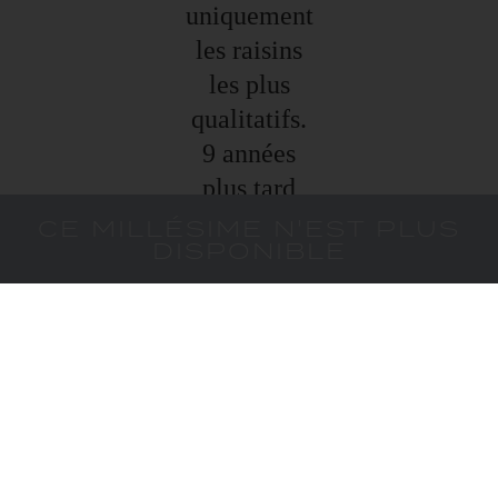
uniquement
les raisins
les plus
qualitatifs.
9 années
plus tard
c’est un vin
CE MILLÉSIME N'EST PLUS
DISPONIBLE
très
prometteur
qui
retranscrit
tout en
fraîcheur le
climat