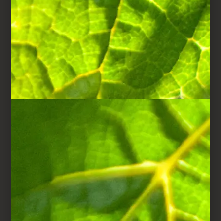
STAP 2
Snijd de
basilicumblaadjes fijn en
doe ze samen met de
poedersuiker in een
blender. Mix alles goed
door elkaar.
Voeg het water toe en
mix opnieuw.
STAP 3
Mix de basilicumsuiker
met de aardbeien
waarvan u eerder de
steeltjes hebt verwijderd