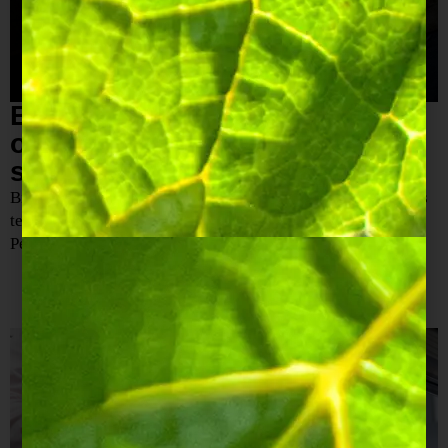
Bagnard Saintonge zet de
oogst van 2012 in de
schijnwerpers
Bij Bagnard Saintonge is de tijd stil blijven staan om plaats
te maken voor de millésimes 2012 van Maison Joseph
Perrier.