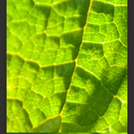
STAP 5
Voeg opnieuw een beetje
champagne toe als u dat
wilt.
Aardbeiencocktail