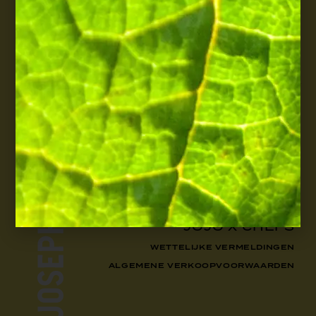
REGISTREREN
GESCHIEDENIS
CHAMPAGNES
E-SHOP
BEZOEKEN
JOJO MAG
JOJO X CHEFS
WETTELIJKE VERMELDINGEN
ALGEMENE VERKOOPVOORWAARDEN