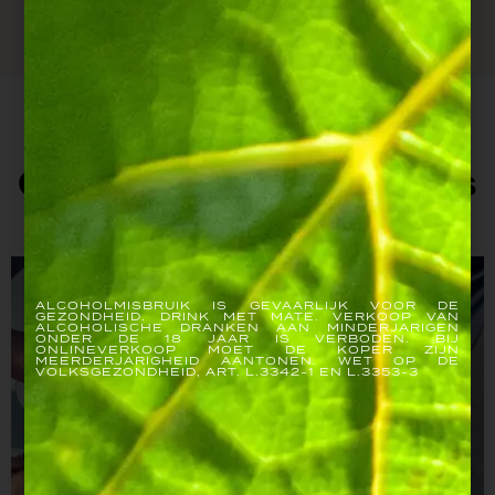
TERUG NAAR SAMENWERKINGEN
Ontdek nieuwe restaurants
ALCOHOLMISBRUIK IS GEVAARLIJK VOOR DE
GEZONDHEID. DRINK MET MATE. VERKOOP VAN
ALCOHOLISCHE DRANKEN AAN MINDERJARIGEN
ONDER DE 18 JAAR IS VERBODEN. BIJ
ONLINEVERKOOP MOET DE KOPER ZIJN
MEERDERJARIGHEID AANTONEN. WET OP DE
VOLKSGEZONDHEID, ART. L.3342-1 EN L.3353-3