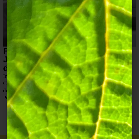
Proef de Cuvée Royale van
Joseph Perrier in het Hôtel
d'Angleterre
In het hart van onze prachtige regio, in Châlons-en-
Champagne, ligt het Hôtel d'Angleterre. De knowhow van
de Champagne komt hier samen en het duo Feck x Joseph
Perrier krijgt hier zijn volle betekenis.