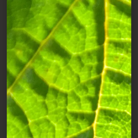
en voeg vervolgens de
Joseph Perrier-
champagne toe.
Voeg de citroenschil en
het citroensap toe en mix
opnieuw.
STAP 4
Doe een paar ijsblokjes
in een shaker en voeg het
mengsel van aardbeien,
champagne en
basilicumsuiker toe.
Schud alles goed door
elkaar, zeef het en schenk
het in een glas.