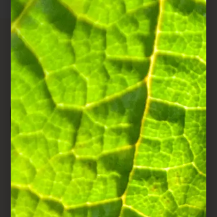
AARDBEIENCOCKTAIL
Wat is er lekkerder dan
uzelf te verfrissen met
deze aardbeien- en
champagnecocktail,
rechtstreeks uit de
fantasie van Juan
Arbelaez?
Recept
Aardbeienco
cktail
STAP 1
Verwijder de steeltjes van
de aardbeien.