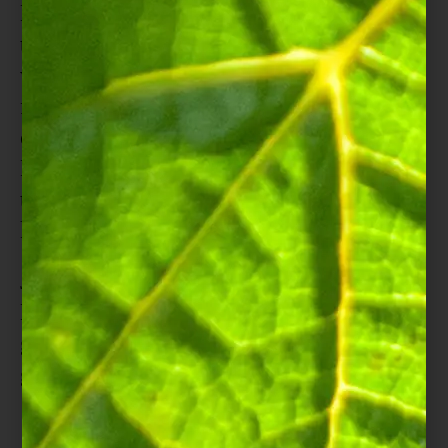
Het Bazurto, dat verwijst naar een
traditionele Colombiaanse markt,
weerspiegelt het karakter van Juan:
feestelijk, modern en hartelijk. Deze
culinaire reis past perfect bij onze Cuvée
Royale Brut Nature een verfijnde Franse
toets toevoegt aan deze authentieke
keuken.
Juan Arbelaez is onder de indruk van de
Brut Nature-champagnes van ons huis en
geeft u advies over de ideale
gastronomische combinaties.