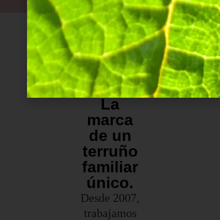
La
marca
de un
terruño
familiar
único.
Desde 2007,
trabajamos