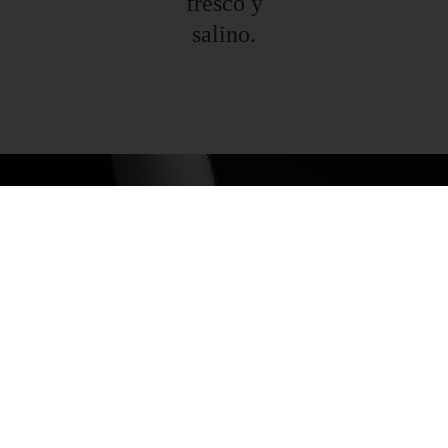
fresco y
salino.